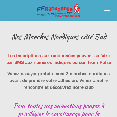
Passer
au
contenu
principal
Nos Marches Nordiques côté Sud
Les inscriptions aux randonnées peuvent se faire
par SMS aux numéros indiqués ou sur Team-Pulse
Venez essayer gratuitement 3 marches nordiques
avant de prendre votre adhésion.
Venez à notre
rencontre et découvrez notre club
Pour toutes nos animations pensez à
privilégier le covoiturage pour la